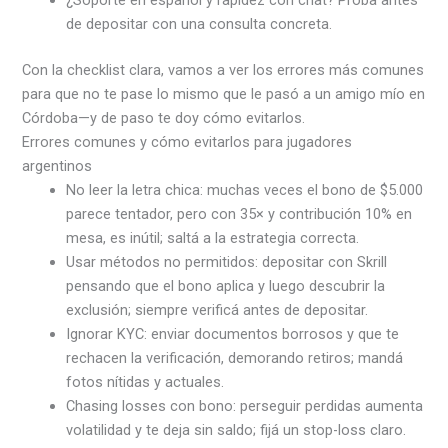
de depositar con una consulta concreta.
Con la checklist clara, vamos a ver los errores más comunes
para que no te pase lo mismo que le pasó a un amigo mío en
Córdoba—y de paso te doy cómo evitarlos.
Errores comunes y cómo evitarlos para jugadores
argentinos
No leer la letra chica: muchas veces el bono de $5.000
parece tentador, pero con 35× y contribución 10% en
mesa, es inútil; saltá a la estrategia correcta.
Usar métodos no permitidos: depositar con Skrill
pensando que el bono aplica y luego descubrir la
exclusión; siempre verificá antes de depositar.
Ignorar KYC: enviar documentos borrosos y que te
rechacen la verificación, demorando retiros; mandá
fotos nítidas y actuales.
Chasing losses con bono: perseguir perdidas aumenta
volatilidad y te deja sin saldo; fijá un stop-loss claro.