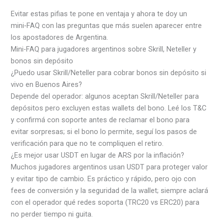
Evitar estas pifias te pone en ventaja y ahora te doy un
mini‑FAQ con las preguntas que más suelen aparecer entre
los apostadores de Argentina.
Mini-FAQ para jugadores argentinos sobre Skrill, Neteller y
bonos sin depósito
¿Puedo usar Skrill/Neteller para cobrar bonos sin depósito si
vivo en Buenos Aires?
Depende del operador: algunos aceptan Skrill/Neteller para
depósitos pero excluyen estas wallets del bono. Leé los T&C
y confirmá con soporte antes de reclamar el bono para
evitar sorpresas; si el bono lo permite, seguí los pasos de
verificación para que no te compliquen el retiro.
¿Es mejor usar USDT en lugar de ARS por la inflación?
Muchos jugadores argentinos usan USDT para proteger valor
y evitar tipo de cambio. Es práctico y rápido, pero ojo con
fees de conversión y la seguridad de la wallet; siempre aclará
con el operador qué redes soporta (TRC20 vs ERC20) para
no perder tiempo ni guita.