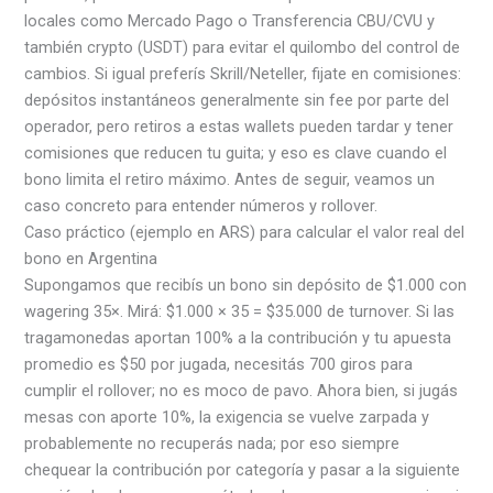
locales como Mercado Pago o Transferencia CBU/CVU y
también crypto (USDT) para evitar el quilombo del control de
cambios. Si igual preferís Skrill/Neteller, fijate en comisiones:
depósitos instantáneos generalmente sin fee por parte del
operador, pero retiros a estas wallets pueden tardar y tener
comisiones que reducen tu guita; y eso es clave cuando el
bono limita el retiro máximo. Antes de seguir, veamos un
caso concreto para entender números y rollover.
Caso práctico (ejemplo en ARS) para calcular el valor real del
bono en Argentina
Supongamos que recibís un bono sin depósito de $1.000 con
wagering 35×. Mirá: $1.000 × 35 = $35.000 de turnover. Si las
tragamonedas aportan 100% a la contribución y tu apuesta
promedio es $50 por jugada, necesitás 700 giros para
cumplir el rollover; no es moco de pavo. Ahora bien, si jugás
mesas con aporte 10%, la exigencia se vuelve zarpada y
probablemente no recuperás nada; por eso siempre
chequear la contribución por categoría y pasar a la siguiente