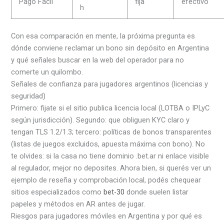
Pago Fácil
fija
efectivo
h
Con esa comparación en mente, la próxima pregunta es
dónde conviene reclamar un bono sin depósito en Argentina
y qué señales buscar en la web del operador para no
comerte un quilombo.
Señales de confianza para jugadores argentinos (licencias y
seguridad)
Primero: fijate si el sitio publica licencia local (LOTBA o IPLyC
según jurisdicción). Segundo: que obliguen KYC claro y
tengan TLS 1.2/1.3; tercero: políticas de bonos transparentes
(listas de juegos excluidos, apuesta máxima con bono). No
te olvides: si la casa no tiene dominio .bet.ar ni enlace visible
al regulador, mejor no deposites. Ahora bien, si querés ver un
ejemplo de reseña y comprobación local, podés chequear
sitios especializados como
bet-30
donde suelen listar
papeles y métodos en AR antes de jugar.
Riesgos para jugadores móviles en Argentina y por qué es