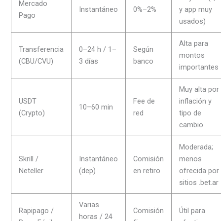
Mercado
Instantáneo
0%–2%
y app muy
Pago
usados)
Alta para
Transferencia
0–24 h / 1–
Según
montos
(CBU/CVU)
3 días
banco
importantes
Muy alta por
USDT
Fee de
inflación y
10–60 min
(Crypto)
red
tipo de
cambio
Moderada;
Skrill /
Instantáneo
Comisión
menos
Neteller
(dep)
en retiro
ofrecida por
sitios .bet.ar
Varias
Rapipago /
Comisión
Útil para
horas / 24